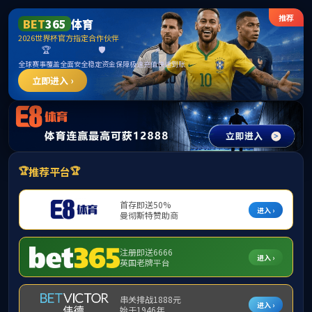
365上市公司(英国)集团-官方网站
首页
当前位置：
首页
>
英国上市公司3652026年研究生招生调剂
复试成绩
日期：2026年04月13日 来源：英国上市公司365 作者：英国
上市公司365
详见附件。
附件