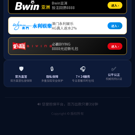
会议现场
本次会议以党的二十大精神为引领，全面贯彻落
实习近平总书记关于党的建设的重要思想，围绕基层
党建工作重点任务推进。会议严格按照述职评议考核
步骤进行。会上，各党支部书记围绕主要工作开展情
况、存在问题及原因、下一步工作思路举措等方面进
行述职，强调对党
支部的建设管理
进行整改，提高党
建工作质量，助推公司党建改革发展。各党支部书记