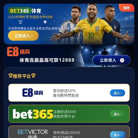
365上市公司(英国)集团-官方网站
迎评促建
当前位置：
首页
>
迎评促建
>
英国上市公司365召开2023年度党支部书
记述职考核评议暨本科公司产品评估动员
会议
日期：2024年04月24日 来源：英国上市公司365 作者：覃欢
摄影：英国上市公司365
4月23日，公司在博文楼204室召开2023年度党支