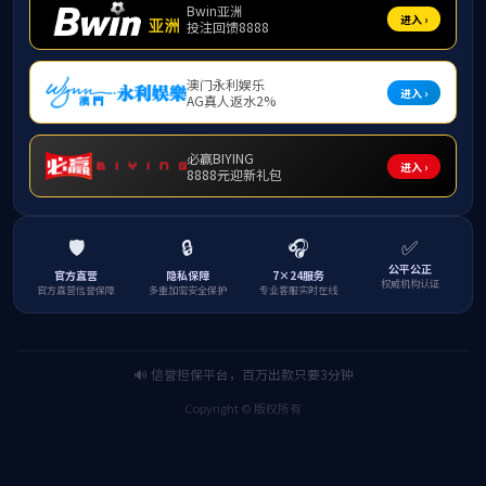
2. 瓦·拉斯普京小说中地方意识的建构与破坏. 当代外国文
学. 2023年第1期.
3. 瓦·拉斯普京小说中的城市幻影与乡村梦境. 西伯利亚研
究. 2023年第4期. （该文参加国家社科基金一般项目“丝绸
之路跨文化对话中的生态思想与生态文学”，项目号：15B
WW029）
4. 恺撒王国与精神王国的对峙：重思伊万·伊里因的抗恶
论. 基督宗教研究. 2022年第2期.
Copyright ? 2022-2026 365上市公司(英国)集团-官方网站 版权所
有 All Rights Reserved