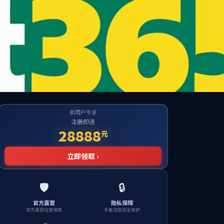
迎评促建
员工校庆
文件下载
联系我们
入党积极分子党课培训班
国上市公司365 摄影：英国上市公司365