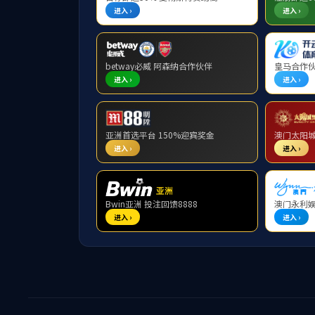
样板支部
11月18日
书记唐艳军，经
习。