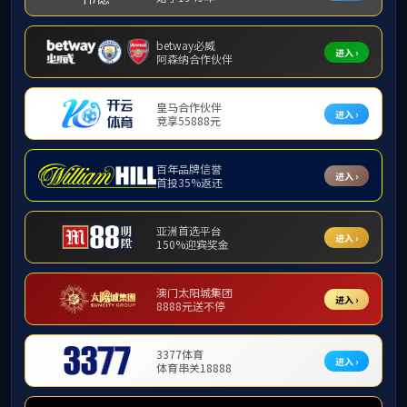
3月17日下午，公司党委在博文楼204会议室召开
树立和践行正确政绩观学习教育动员部署会。公司党
委委员、领导班子成员、各党支部书记参加会议。
会议深入学习了习近平总书记关于树立和践行正
确政绩观的重要论述，传达了党中央、自治区党委及
公司党委关于开展学习教育的部署要求，深刻把握正
确政绩观的科学内涵与实践要义，进一步统一思想、
凝聚共识。