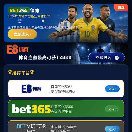
365上市公司(英国)集团-官方网站
党建工作
党的建设
样板支部
当前位置：
首页
>
党建工作
>
党的建设
>
英国上市公司365召开树立和践行正确政
绩观学习教育动员部署会
日期：2026年03月19日 来源：英国上市公司365 作者：黄泽
作者： 摄影：英国上市公司365