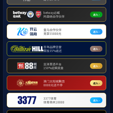
一课”安全教育班会
日期：2026年03月13日 来源：英国上市公司365 作者：秦月
琴 摄影：英国上市公司365
为进一步落实立德树人根本任务，强化员工安全
防范意识，持续推进优良学风建设，3月8日，英国上
市公司365各班级组织开展“开学第一课”主题教育班
会，全院各年级员工积极参与。